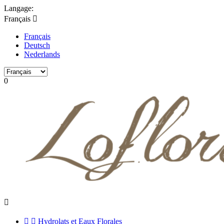
Langage:
Français

Français
Deutsch
Nederlands
0



Hydrolats et Eaux Florales