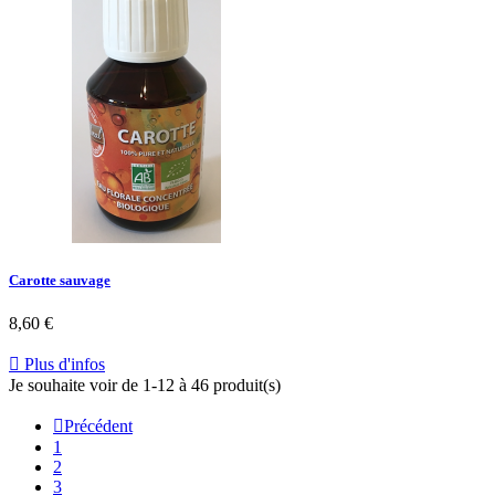
Carotte sauvage
8,60 €

Plus d'infos
Je souhaite voir de 1-12 à 46 produit(s)

Précédent
1
2
3