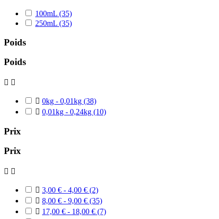
100mL
(35)
250mL
(35)
Poids
Poids



0kg - 0,01kg
(38)

0,01kg - 0,24kg
(10)
Prix
Prix



3,00 € - 4,00 €
(2)

8,00 € - 9,00 €
(35)

17,00 € - 18,00 €
(7)