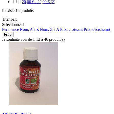

20,00 € - 22,00 €
(2)
Il existe 12 produits.
Trier par:
Selectionner

Pertinence
Nom, A à Z
Nom, Z à A
Prix, croissant
Prix, décroissant
Filtre
Je souhaite voir de 1-12 à 46 produit(s)
Achillée Millefeuille