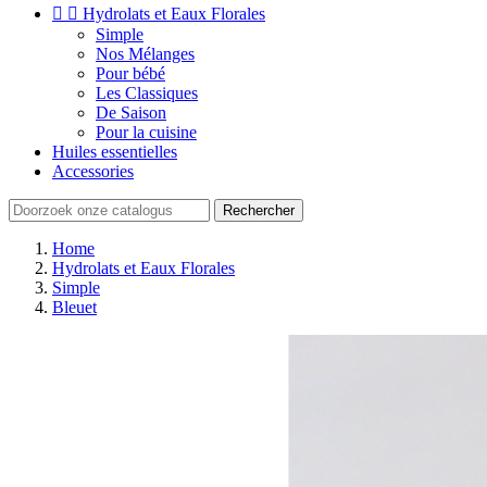


Hydrolats et Eaux Florales
Simple
Nos Mélanges
Pour bébé
Les Classiques
De Saison
Pour la cuisine
Huiles essentielles
Accessories
Rechercher
Home
Hydrolats et Eaux Florales
Simple
Bleuet