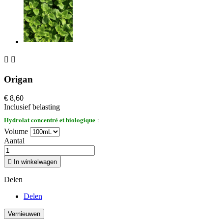


Origan
€ 8,60
Inclusief belasting
Hydrolat concentré et biologique
:
Volume
Aantal

In winkelwagen
Delen
Delen