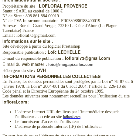
LOFLORAL PROVENCE
Propriétaire du site :
Statut : SARL au capital de 1000 €
N° de Siret : 808 861 884 00019
N° de TVA Intracommunautaire : FR0580886188400019
Adresse : Rue du Grand Verger, 73210 La Côte d'Aime (La Plagne
Tarentaise) France
Email : lofloral73@gmail.com
Informations sur le site :
Site développé à partir du logiciel Prestashop
: Loïc LECHELLE
Responsable publication
: lofloral73@gmail.com
E-mail du responsable publication
E-mail du web master
:
loic@megapixailes.com
: OVH
Hébergeur du site
INFORMATIONS PERSONNELLES COLLECTÉES
En France, les données personnelles sont protégées par la Loi n° 78-87 du 6
janvier 1978, la Loi n° 2004-801 du 6 août 2004, l’article L. 226-13 du
Code pénal et la Directive Européenne du 24 octobre 1995.
Les données suivantes sont notamment recueillies pour l’utilisation du site
lofloral.com
:
L’adresse Internet URL des liens par l’intermédiaire desquels
l’utilisateur a accédé au site
lofloral.com
Le fournisseur d’accès de l’utilisateur
L’adresse de protocole Internet (IP) de l’utilisateur